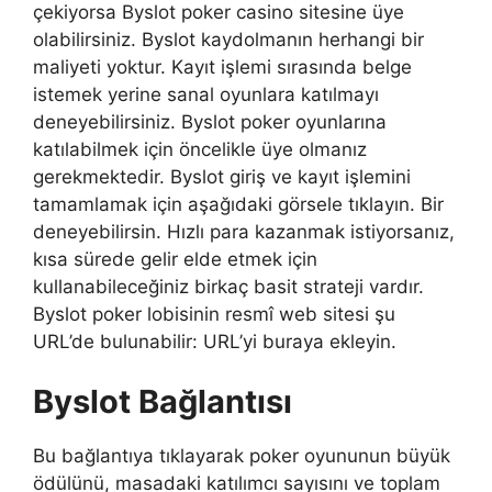
çekiyorsa Byslot poker casino sitesine üye
olabilirsiniz. Byslot kaydolmanın herhangi bir
maliyeti yoktur. Kayıt işlemi sırasında belge
istemek yerine sanal oyunlara katılmayı
deneyebilirsiniz. Byslot poker oyunlarına
katılabilmek için öncelikle üye olmanız
gerekmektedir. Byslot giriş ve kayıt işlemini
tamamlamak için aşağıdaki görsele tıklayın. Bir
deneyebilirsin. Hızlı para kazanmak istiyorsanız,
kısa sürede gelir elde etmek için
kullanabileceğiniz birkaç basit strateji vardır.
Byslot poker lobisinin resmî web sitesi şu
URL’de bulunabilir: URL’yi buraya ekleyin.
Byslot Bağlantısı
Bu bağlantıya tıklayarak poker oyununun büyük
ödülünü, masadaki katılımcı sayısını ve toplam