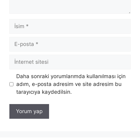
İsim
E-
posta
İnternet
sitesi
Daha sonraki yorumlarımda kullanılması için
adım, e-posta adresim ve site adresim bu
tarayıcıya kaydedilsin.