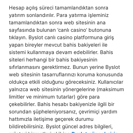
Hesap açılış süreci tamamlandıktan sonra
yatırım sonlandırılır. Para yatırma işleminiz
tamamlandıktan sonra web sitesinin ana
sayfasında bulunan ‘canlı casino’ butonuna
tıklayın. Byslot canlı casino platformuna giriş
yapan bireyler mevcut bahis bakiyeleri ile
sistemi kullanmaya devam edebilirler. Bahis
siteleri herhangi bir bahis bakiyesinin
sıfırlanmasını gerektirmez. Bunun yerine Byslot
web sitesinin tasarruflarınızı koruma konusunda
oldukça etkili olduğunu göreceksiniz. Kullanıcılar
yalnızca web sitesinin yönergelerine (maksimum
limitler ve minimum tutarlar) göre para
çekebilirler. Bahis hesabı bakiyenizle ilgili bir
sorundan şüpheleniyorsanız, çevrimiçi yardım
hattımızla iletişime geçerek durumu
bildirebilirsiniz. Byslot güncel adres bilgileri,