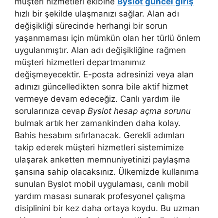
müşteri hizmetleri ekibine
Byslot güncel giriş
hızlı bir şekilde ulaşmanızı sağlar. Alan adı
değişikliği sürecinde herhangi bir sorun
yaşanmaması için mümkün olan her türlü önlem
uygulanmıştır. Alan adı değişikliğine rağmen
müşteri hizmetleri departmanımız
değişmeyecektir. E-posta adresinizi veya alan
adınızı güncelledikten sonra bile aktif hizmet
vermeye devam edeceğiz. Canlı yardım ile
sorularınıza cevap
Byslot hesap açma sorunu
bulmak artık her zamankinden daha kolay.
Bahis hesabım sıfırlanacak. Gerekli adımları
takip ederek müşteri hizmetleri sistemimize
ulaşarak anketten memnuniyetinizi paylaşma
şansına sahip olacaksınız. Ülkemizde kullanıma
sunulan Byslot mobil uygulaması, canlı mobil
yardım masası sunarak profesyonel çalışma
disiplinini bir kez daha ortaya koydu. Bu uzman