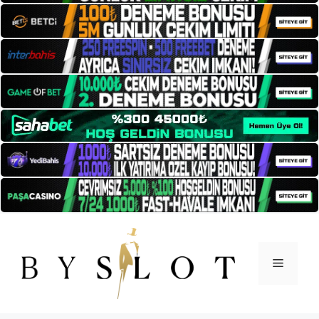
İçeriğe
atla
Menü