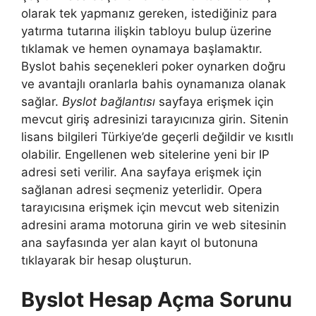
olarak tek yapmanız gereken, istediğiniz para
yatırma tutarına ilişkin tabloyu bulup üzerine
tıklamak ve hemen oynamaya başlamaktır.
Byslot bahis seçenekleri poker oynarken doğru
ve avantajlı oranlarla bahis oynamanıza olanak
sağlar.
Byslot bağlantısı
sayfaya erişmek için
mevcut giriş adresinizi tarayıcınıza girin. Sitenin
lisans bilgileri Türkiye’de geçerli değildir ve kısıtlı
olabilir. Engellenen web sitelerine yeni bir IP
adresi seti verilir. Ana sayfaya erişmek için
sağlanan adresi seçmeniz yeterlidir. Opera
tarayıcısına erişmek için mevcut web sitenizin
adresini arama motoruna girin ve web sitesinin
ana sayfasında yer alan kayıt ol butonuna
tıklayarak bir hesap oluşturun.
Byslot Hesap Açma Sorunu