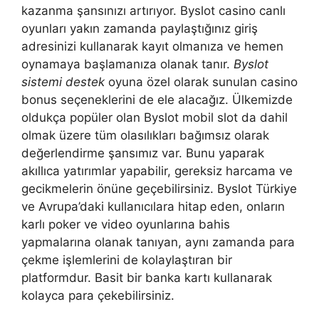
kazanma şansınızı artırıyor. Byslot casino canlı
oyunları yakın zamanda paylaştığınız giriş
adresinizi kullanarak kayıt olmanıza ve hemen
oynamaya başlamanıza olanak tanır.
Byslot
sistemi destek
oyuna özel olarak sunulan casino
bonus seçeneklerini de ele alacağız. Ülkemizde
oldukça popüler olan Byslot mobil slot da dahil
olmak üzere tüm olasılıkları bağımsız olarak
değerlendirme şansımız var. Bunu yaparak
akıllıca yatırımlar yapabilir, gereksiz harcama ve
gecikmelerin önüne geçebilirsiniz. Byslot Türkiye
ve Avrupa’daki kullanıcılara hitap eden, onların
karlı poker ve video oyunlarına bahis
yapmalarına olanak tanıyan, aynı zamanda para
çekme işlemlerini de kolaylaştıran bir
platformdur. Basit bir banka kartı kullanarak
kolayca para çekebilirsiniz.