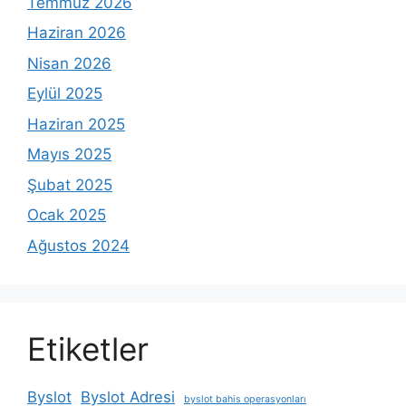
Temmuz 2026
Haziran 2026
Nisan 2026
Eylül 2025
Haziran 2025
Mayıs 2025
Şubat 2025
Ocak 2025
Ağustos 2024
Etiketler
Byslot
Byslot Adresi
byslot bahis operasyonları