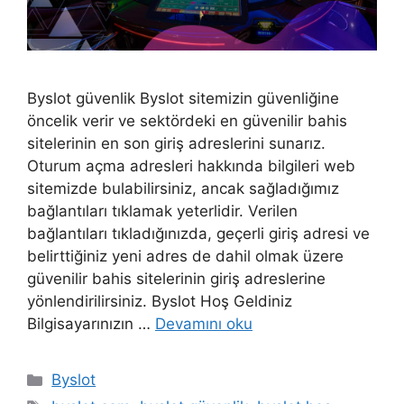
Byslot güvenlik Byslot sitemizin güvenliğine
öncelik verir ve sektördeki en güvenilir bahis
sitelerinin en son giriş adreslerini sunarız.
Oturum açma adresleri hakkında bilgileri web
sitemizde bulabilirsiniz, ancak sağladığımız
bağlantıları tıklamak yeterlidir. Verilen
bağlantıları tıkladığınızda, geçerli giriş adresi ve
belirttiğiniz yeni adres de dahil olmak üzere
güvenilir bahis sitelerinin giriş adreslerine
yönlendirilirsiniz. Byslot Hoş Geldiniz
Bilgisayarınızın …
Devamını oku
Kategoriler
Byslot
Etiketler