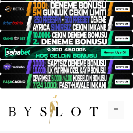
İçeriğe
atla
Menü