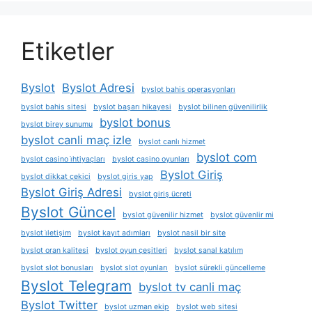
Etiketler
Byslot
Byslot Adresi
byslot bahis operasyonları
byslot bahis sitesi
byslot başarı hikayesi
byslot bilinen güvenilirlik
byslot bonus
byslot birey sunumu
byslot canli maç izle
byslot canlı hizmet
byslot com
byslot casino i̇htiyaçları
byslot casino oyunları
Byslot Giriş
byslot dikkat çekici
byslot giris yap
Byslot Giriş Adresi
byslot giriş ücreti
Byslot Güncel
byslot güvenilir hizmet
byslot güvenlir mi
byslot i̇letişim
byslot kayıt adımları
byslot nasil bir site
byslot oran kalitesi
byslot oyun çeşitleri
byslot sanal katılım
byslot slot bonusları
byslot slot oyunları
byslot sürekli güncelleme
Byslot Telegram
byslot tv canli maç
Byslot Twitter
byslot uzman ekip
byslot web sitesi