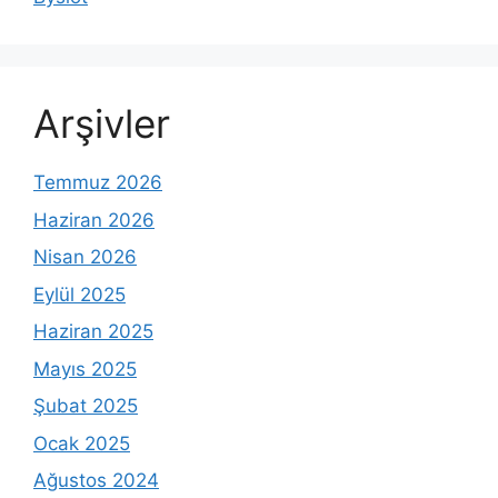
Arşivler
Temmuz 2026
Haziran 2026
Nisan 2026
Eylül 2025
Haziran 2025
Mayıs 2025
Şubat 2025
Ocak 2025
Ağustos 2024