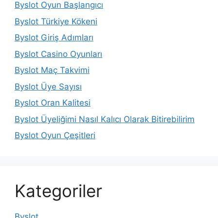
Byslot Oyun Başlangıcı
Byslot Türkiye Kökeni
Byslot Giriş Adımları
Byslot Casino Oyunları
Byslot Maç Takvimi
Byslot Üye Sayısı
Byslot Oran Kalitesi
Byslot Üyeliğimi Nasıl Kalıcı Olarak Bitirebilirim
Byslot Oyun Çeşitleri
Kategoriler
Byslot