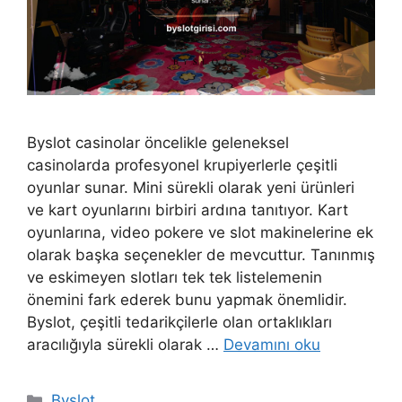
Byslot casinolar öncelikle geleneksel
casinolarda profesyonel krupiyerlerle çeşitli
oyunlar sunar. Mini sürekli olarak yeni ürünleri
ve kart oyunlarını birbiri ardına tanıtıyor. Kart
oyunlarına, video pokere ve slot makinelerine ek
olarak başka seçenekler de mevcuttur. Tanınmış
ve eskimeyen slotları tek tek listelemenin
önemini fark ederek bunu yapmak önemlidir.
Byslot, çeşitli tedarikçilerle olan ortaklıkları
aracılığıyla sürekli olarak …
Devamını oku
Kategoriler
Byslot