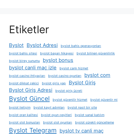
Etiketler
Byslot
Byslot Adresi
byslot bahis operasyonları
byslot bahis sitesi
byslot başarı hikayesi
byslot bilinen güvenilirlik
byslot bonus
byslot birey sunumu
byslot canli maç izle
byslot canlı hizmet
byslot com
byslot casino i̇htiyaçları
byslot casino oyunları
Byslot Giriş
byslot dikkat çekici
byslot giris yap
Byslot Giriş Adresi
byslot giriş ücreti
Byslot Güncel
byslot güvenilir hizmet
byslot güvenlir mi
byslot i̇letişim
byslot kayıt adımları
byslot nasil bir site
byslot oran kalitesi
byslot oyun çeşitleri
byslot sanal katılım
byslot slot bonusları
byslot slot oyunları
byslot sürekli güncelleme
Byslot Telegram
byslot tv canli maç