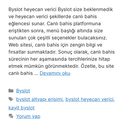
Byslot heyecan verici Byslot size beklenmedik
ve heyecan verici şekillerde canlı bahis
eğlencesi sunar. Canlı bahis platformuna
eriştikten sonra, menü başlığı altında size
sunulan çok çeşitli seçenekler bulacaksınız.
Web sitesi, canlı bahis için zengin bilgi ve
fırsatlar sunmaktadır. Sonuç olarak, canlı bahis
sürecinin her aşamasında tercihlerinize hitap
etmek mümkün görünmektedir. Özetle, bu site
canlı bahis …
Devamını oku
Kategoriler
Byslot
Etiketler
byslot altyapı erişimi
,
byslot heyecan verici
,
kayit byslot
Yorum yap