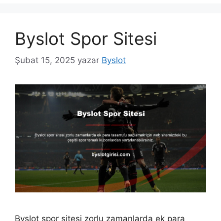
Byslot Spor Sitesi
Şubat 15, 2025
yazar
Byslot
Byslot spor sitesi zorlu zamanlarda ek para