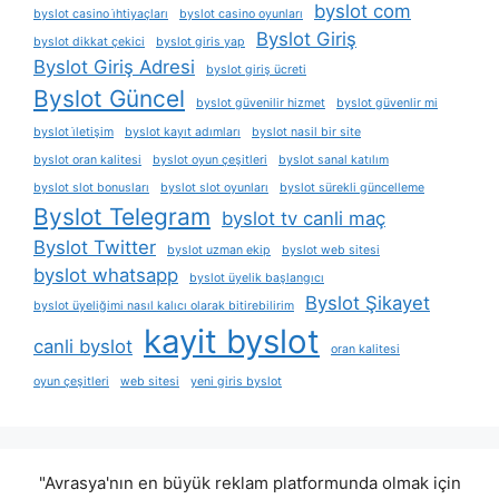
byslot com
byslot casino i̇htiyaçları
byslot casino oyunları
Byslot Giriş
byslot dikkat çekici
byslot giris yap
Byslot Giriş Adresi
byslot giriş ücreti
Byslot Güncel
byslot güvenilir hizmet
byslot güvenlir mi
byslot i̇letişim
byslot kayıt adımları
byslot nasil bir site
byslot oran kalitesi
byslot oyun çeşitleri
byslot sanal katılım
byslot slot bonusları
byslot slot oyunları
byslot sürekli güncelleme
Byslot Telegram
byslot tv canli maç
Byslot Twitter
byslot uzman ekip
byslot web sitesi
byslot whatsapp
byslot üyelik başlangıcı
Byslot Şikayet
byslot üyeliğimi nasıl kalıcı olarak bitirebilirim
kayit byslot
canli byslot
oran kalitesi
oyun çeşitleri
web sitesi
yeni giris byslot
"Avrasya'nın en büyük reklam platformunda olmak için