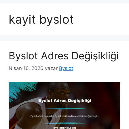
kayit byslot
Byslot Adres Değişikliği
Nisan 16, 2026
yazar
Byslot