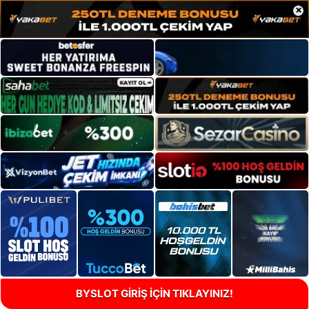
×
BYSLOT GİRİŞ İÇİN TIKLAYINIZ!