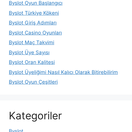
Byslot Oyun Başlangıcı
Byslot Türkiye Kökeni
Byslot Giriş Adımları
Byslot Casino Oyunları
Byslot Maç Takvimi
Byslot Üye Sayısı
Byslot Oran Kalitesi
Byslot Üyeliğimi Nasıl Kalıcı Olarak Bitirebilirim
Byslot Oyun Çeşitleri
Kategoriler
Byslot