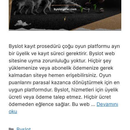
Byslot kayıt prosedürü çoğu oyun platformu ayrı
bir üyelik ve kayıt süreci gerektirir. Byslot web
sitesine uyma zorunluluğu yoktur. Hiçbir şey
yüklemenize veya abonelik ödemenize gerek
kalmadan siteye hemen erişebilirsiniz. Oyun
puanlarını parasal kazanca dönüştürmek için en
uygun platformdur. Byslot, hizmetleri için üyelik
ücreti veya ödeme talep etmez. Hiçbir ücret
ödemeden eğlence sağlar. Bu web …
Devamını
oku
Kategoriler
Byslot