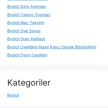
Byslot Giriş Adımları
Byslot Casino Oyunları
Byslot Maç Takvimi
Byslot Üye Sayısı
Byslot Oran Kalitesi
Byslot Üyeliğimi Nasıl Kalıcı Olarak Bitirebilirim
Byslot Oyun Çeşitleri
Kategoriler
Byslot