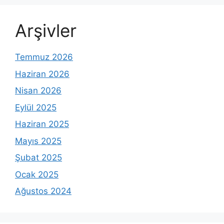
Arşivler
Temmuz 2026
Haziran 2026
Nisan 2026
Eylül 2025
Haziran 2025
Mayıs 2025
Şubat 2025
Ocak 2025
Ağustos 2024