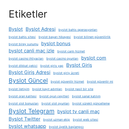
Etiketler
Byslot
Byslot Adresi
byslot bahis operasyonları
byslot bahis sitesi
byslot başarı hikayesi
byslot bilinen güvenilirlik
byslot bonus
byslot birey sunumu
byslot canli maç izle
byslot canlı hizmet
byslot com
byslot casino i̇htiyaçları
byslot casino oyunları
Byslot Giriş
byslot dikkat çekici
byslot giris yap
Byslot Giriş Adresi
byslot giriş ücreti
Byslot Güncel
byslot güvenilir hizmet
byslot güvenlir mi
byslot i̇letişim
byslot kayıt adımları
byslot nasil bir site
byslot oran kalitesi
byslot oyun çeşitleri
byslot sanal katılım
byslot slot bonusları
byslot slot oyunları
byslot sürekli güncelleme
Byslot Telegram
byslot tv canli maç
Byslot Twitter
byslot uzman ekip
byslot web sitesi
byslot whatsapp
byslot üyelik başlangıcı