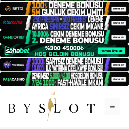
İçeriğe
atla
Menü