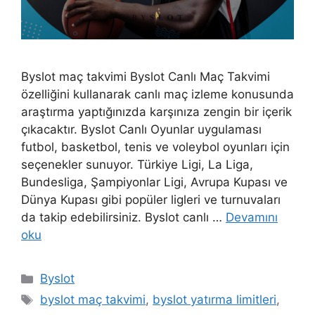
Byslot maç takvimi Byslot Canlı Maç Takvimi
özelliğini kullanarak canlı maç izleme konusunda
araştırma yaptığınızda karşınıza zengin bir içerik
çıkacaktır. Byslot Canlı Oyunlar uygulaması
futbol, basketbol, tenis ve voleybol oyunları için
seçenekler sunuyor. Türkiye Ligi, La Liga,
Bundesliga, Şampiyonlar Ligi, Avrupa Kupası ve
Dünya Kupası gibi popüler ligleri ve turnuvaları
da takip edebilirsiniz. Byslot canlı …
Devamını
oku
Kategoriler
Byslot
Etiketler
byslot maç takvimi
,
byslot yatırma limitleri
,