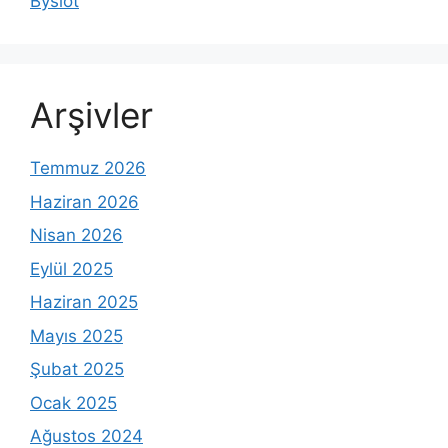
Byslot
Arşivler
Temmuz 2026
Haziran 2026
Nisan 2026
Eylül 2025
Haziran 2025
Mayıs 2025
Şubat 2025
Ocak 2025
Ağustos 2024