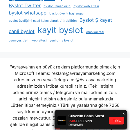
Byslot Twitter
byslot uzman ekip
byslot web sitesi
byslot whatsapp
byslot üyelik başlangıcı
Byslot Şikayet
byslot üyeliğimi nasıl kalıcı olarak bitirebilirim
kayit byslot
canli byslot
oran kalitesi
oyun çeşitleri
web sitesi
yeni giris byslot
"Avrasya'nın en büyük reklam platformunda olmak için
Microsoft Teams:
reklam@avrasyamarketing.com
adresimizden veya Telegram: @Avrasyamarketing
adresimizden irtibat kurabilirsiniz. (Tek iletişim
adreslerimiz teams / telegram ve mail adresimizdir.
Harici hiçbir iletişim adresimiz bulunmamaktadır.
Lütfen itibar etmeyiniz.) Türkiye yasalarına göre 7258
sayılı kanun uyarınca yasa dışı bahis oynamanın
cezaları mevcuttur. Şu an bulunduğunuz site hiç bir
şekilde illegal bahis oyunları oynatmıyor ve oynamaya